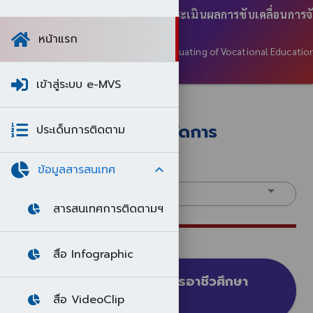
การติดตามและประเมินผลการขับเคลื่อนการจ
อาชีวศึกษา
หน้าแรก
Monitoring and Evaluating of Vocational Educatio
Management
เข้าสู่ระบบ e-MVS
การขับเคลื่อนการจัดการ
ประเด็นการติดตาม
อาชีวศึกษา
ข้อมูลสารสนเทศ
ปีงบประมาณ พ.ศ.
2569
สารสนเทศการติดตามฯ
สื่อ Infographic
ผลการขับเคลื่อนการจัดการอาชีวศึกษา
ปีงบประมาณ พ.ศ. 2569
สื่อ VideoClip